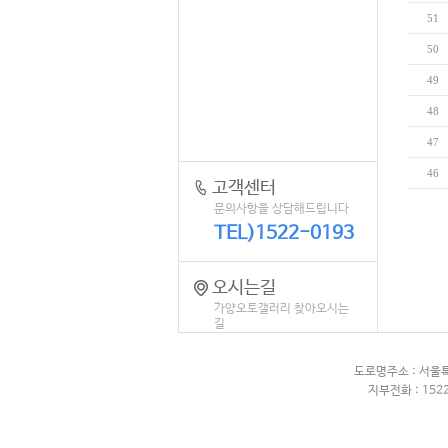
51
50
49
48
47
46
고객센터
문의사항을 상담해드립니다
TEL)1522-0193
오시는길
가양오토갤러리 찾아오시는
길
도로명주소 : 서울
지부전화 : 1522