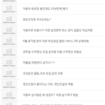
자동차 번호판 봉인제도 63년만에 폐지
회전교차로 우선순위는?
자동차로 보험사기 치면 운전면허 취소 정지,급발진 의심차량
8월 휴가철 맞아 차량 무상점검,탈취 서비스,DB 손해보험
장마철 수막현상,빗길 운전중 미끌 수막현상 위험성
여름철 차량관리,냉각수!!!!
초보운전 꿀팁,초보 빗길 운전 요령
엔진오일이 줄어드는 이유 ,엔진오일의 역할
자동차 김서림은 왜 생길까? 차량 습기제거 방법