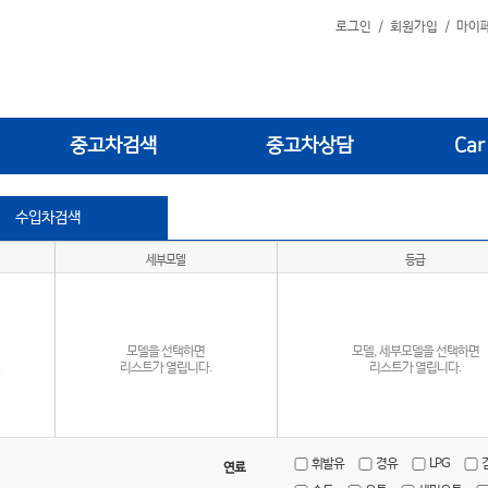
로그인
/
회원가입
/
마이
중고차검색
중고차상담
Car
수입차검색
세부모델
등급
모델을 선택하면
모델, 세부모델을 선택하면
.
리스트가 열립니다.
리스트가 열립니다.
휘발유
경유
LPG
연료