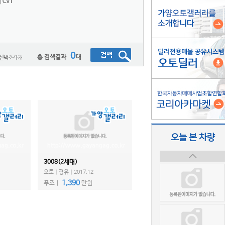
CVT
0
총 검색결과
대
오늘 본 차량
3008(2세대)
오토ㅣ경유ㅣ2017.12
1,390
푸조ㅣ
만원