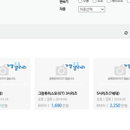
수동
오토
세미오토
변속기
차종
대)
그란투리스모(GT) 3시리즈
5시리즈(7세대)
4.10
오토ㅣ경유ㅣ2019.03
오토ㅣ경유ㅣ2018.03
0
1,690
2,250
만원
BMWㅣ
만원
BMWㅣ
만원