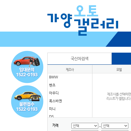
국산차검색
제조사
모델
BMW
벤츠
아우디
제조사를 선택하면
리스트가 열립니다
폭스바겐
미니
DS
GMC
가격
~