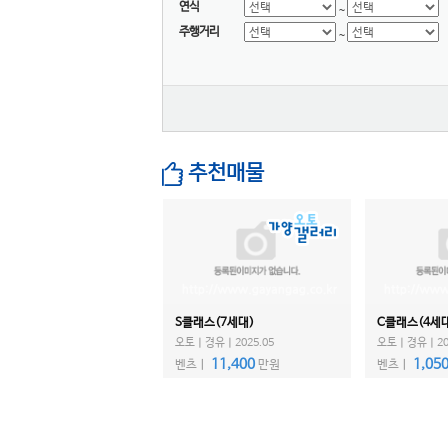
LEVC
연식
~
주행거리
닛산
~
다이하쯔
닷지
란치아
람보르기니
랜드로버
추천매물
램
렉서스
로버
로터스
롤스로이스
S클래스(7세대)
C클래스(4세
르노
오토ㅣ경유ㅣ2025.05
오토ㅣ경유ㅣ201
리비안
11,400
1,05
벤츠ㅣ
만원
벤츠ㅣ
링컨
마세라티
마쯔다