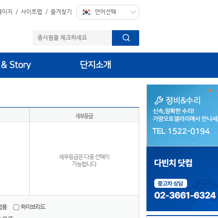
페이지
/
사이트맵
/
즐겨찾기
 & Story
단지소개
세부등급
TEL 1522-0194
TEL 1522-0194
세부등급은 다중 선택이
가능합니다
겸용
하이브리드