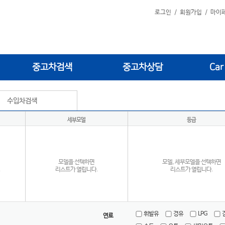
로그인
/
회원가입
/
마이
중고차검색
중고차상담
Car
수입차검색
세부모델
등급
모델을 선택하면
모델, 세부모델을 선택하면
.
리스트가 열립니다.
리스트가 열립니다.
휘발유
경유
LPG
연료