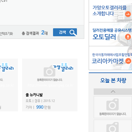
CVT
2
총 검색결과
대
오늘 본 차량
올 뉴카니발
오토ㅣ경유ㅣ2015.12
990
원
기아ㅣ
만원