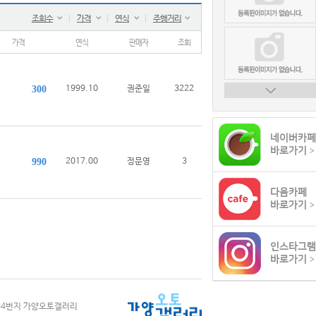
조회수
ㅣ
가격
ㅣ
연식
ㅣ
주행거리
가격
연식
판매자
조회
300
1999.10
권준일
3222
네이버카페
바로가기
>
990
2017.00
정문영
3
다음카페
바로가기
>
인스타그램
바로가기
>
834번지 가양오토갤러리