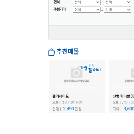
대우버스
연식
~
주행거리
AD 모터스
~
비바모빌리티(JJ 모터스)
대창모터스(루트17)
범한자동차
디피코
마스타
추천매물
마이브(KST 일렉트릭)
세보모빌리티(캠시스)
스마트이브이
우진산전
어울림
팰리세이드
신형 카니발(K
에디슨모터스
오토ㅣ경유ㅣ2019.00
오토ㅣ경유ㅣ202
이비온
2,490
3,60
현대ㅣ
만원
기아ㅣ
캠프마스터
파워프라자
한국상용트럭