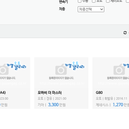
수동
오토
세미오토
변속기
차종
A4)
모하비 더 마스터
G80
3.00
오토ㅣ경유ㅣ2021.00
오토ㅣ휘발유ㅣ2016.11
0
3,300
1,270
만원
기아ㅣ
만원
제네시스ㅣ
만