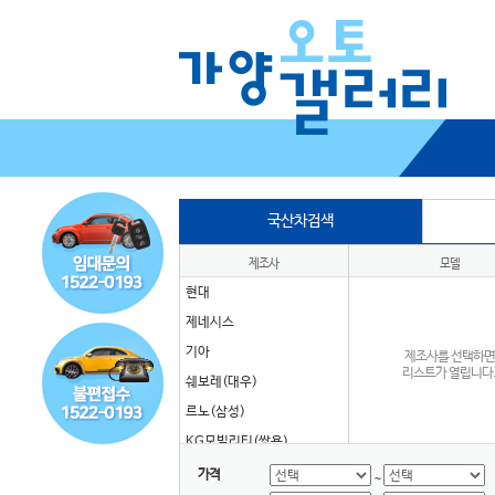
국산차검색
제조사
모델
현대
제네시스
기아
제조사를 선택하면
리스트가 열립니다
쉐보레(대우)
르노(삼성)
KG모빌리티(쌍용)
타타대우
가격
~