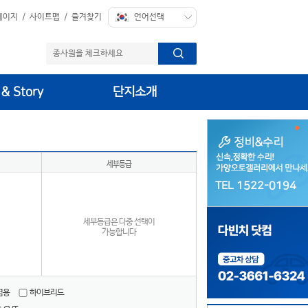
페이지
/
사이트맵
/
즐겨찾기
 & Story
단지소개
세부등급
TEL 1522-0194
TEL 1522-0194
세부등급은 다중 선택이
가능합니다
겸용
하이브리드