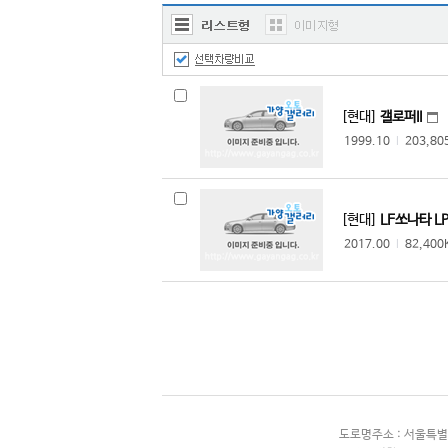
한국쓰리축
한국메리트
한국특장기술
한국쓰리축공업
[현대]
갤로퍼II
한국특장차
1999.10
l
203,8
두성특장차
명성정공
수성특장
[현대]
LF쏘나타 LP
동해기계항공
2017.00
l
82,40
JK에스코트
PDL모터스
비티모바일
아리아모빌
D.K 마린
카셈
크린텍
도로명주소 : 서울특별