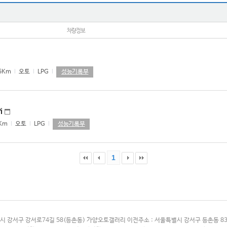
차량정보
성능기록부
05Km
l
오토
l
LPG
l
i
성능기록부
0Km
l
오토
l
LPG
l
1
시 강서구 강서로74길 58(등촌동) 가양오토갤러리 이전주소 : 서울특별시 강서구 등촌동 