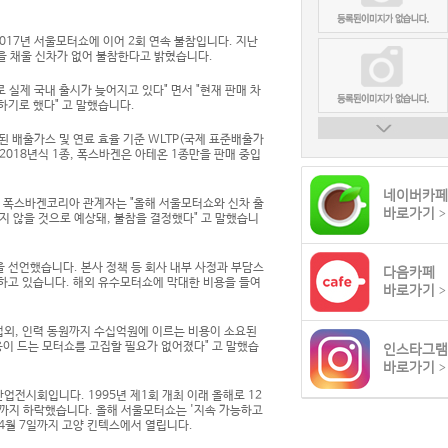
17년 서울모터쇼에 이어 2회 연속 불참입니다. 지난
을 채울 신차가 없어 불참한다고 밝혔습니다.
실제 국내 출시가 늦어지고 있다" 면서 "현재 판매 차
하기로 했다" 고 말했습니다.
 배출가스 및 연료 효율 기준 WLTP(국제 표준배출가
018년식 1종, 폭스바겐은 아테온 1종만을 판매 중입
네이버카페
. 폭스바겐코리아 관계자는 "올해 서울모터쇼와 신차 출
바로가기
>
지 않을 것으로 예상돼, 불참을 결정했다" 고 말했습니
을 선언했습니다. 본사 정책 등 회사 내부 사정과 부담스
다음카페
면하고 있습니다. 해외 유수모터쇼에 막대한 비용을 들여
바로가기
>
 섭외, 인력 동원까지 수십억원에 이르는 비용이 소요된
용이 드는 모터쇼를 고집할 필요가 없어졌다" 고 말했습
인스타그램
바로가기
>
업전시회입니다. 1995년 제1회 개최 이래 올해로 12
수준까지 하락했습니다. 올해 서울모터쇼는 '지속 가능하고
터 4월 7일까지 고양 킨텍스에서 열립니다.