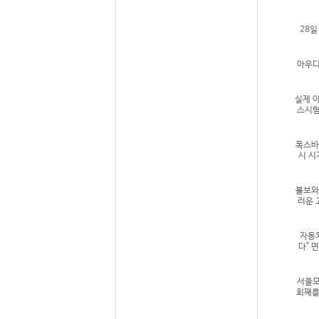
28일
아우디
실제 
스시험
폭스바
시 시
볼보와
러운 
자동차
다" 
서울모
회째를