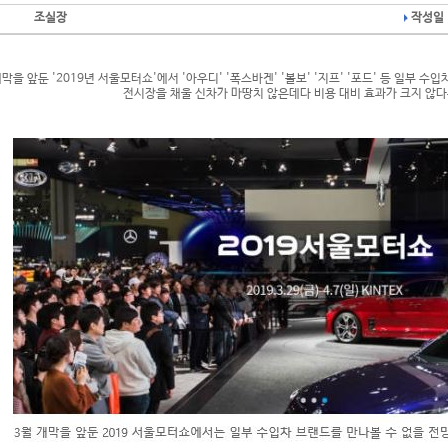
조실장
작성일 
개막을 앞둔 '2019년 서울모터쇼'에서 '아우디' '폭스바겐' '볼보' '지프' '포드' 등 일부
전시장을 채울 신차가 마땅치 않은데다 비용 대비 효과가 크지 않다