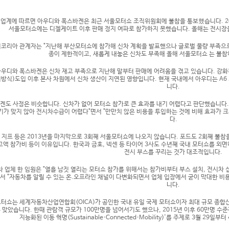
 업계에 따르면 아우디와 폭스바겐은 최근 서울모터쇼 조직위원회에 불참을 통보헀습니다. 20
서울모터쇼에는 디젤게이트 이후 판매 정지 여파로 참가하지 못했습니다. 올해는 전시장
코리아 관계자는 "지난해 부산모터쇼에 참가해 신차 계획을 발표했으나 글로벌 물량 부족으로 
종이 제한적이고, 새롭게 내놓은 신차도 부족해 올해 서울모터쇼 는 불참
아우디와 폭스바겐은 신차 재고 부족으로 지난해 말부터 판매에 어려움을 겪고 있습니다. 강화된
방식)도입 이후 본사 차원에서 신차 생산이 지연된 영향입니다. 현재 국내에서 아우디는 A6 2
니다.
겐도 사정은 비슷합니다. 신차가 없어 모터쇼 참가로 큰 효과를 내기 어렵다고 판단했습니다
기가 맞지 않아 전시차수급이 어렵다"면서 "만만치 않은 비용을 투입하는 것에 비해 효과가 크
다.
 지프 등은 2013년을 마지막으로 3회째 서울모터쇼에 나오지 않습니다. 포드도 2회째 불참
고액 참가비 등이 이유입니다. 한국과 금호, 넥센 등 타이어 3사도 수년째 국내 모터쇼를 외
전시 부스를 꾸리는 것가 대조적입니다.
 업체 한 임원은 "열흘 남짓 열리는 모터쇼 참가를 위해서는 참가비부터 부스 설치, 전시차
면서 "자동차를 알릴 수 있는 온.오프라인 채널이 다변화되면서 업체 입장에서 굳이 막대한 비
니다.
터쇼는 세계자동차산업연합회(
OICA
)가 공인한 국내 유일 국제 모터쇼이자 최대 규모 종합산
 맞았습니다. 한때 관람객 규모가 100만명을 넘어서기도 했으나, 2015년 이후 60만명 
지능화된 이동 혁명(
Sustainable
·
Connected
·
Mobility
)'를 주제로 3월 29일부