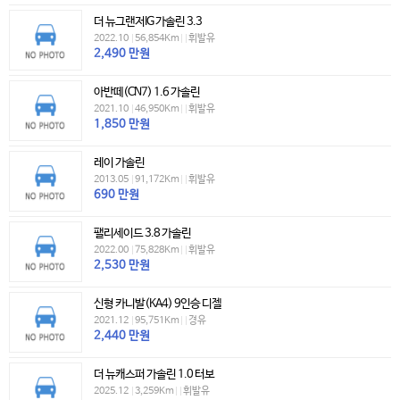
더 뉴그랜저IG 가솔린 3.3
2022.10
|
56,854Km
|
|
휘발유
2,490
만원
아반떼(CN7) 1.6 가솔린
2021.10
|
46,950Km
|
|
휘발유
1,850
만원
레이 가솔린
2013.05
|
91,172Km
|
|
휘발유
690
만원
팰리세이드 3.8 가솔린
2022.00
|
75,828Km
|
|
휘발유
2,530
만원
신형 카니발(KA4) 9인승 디젤
2021.12
|
95,751Km
|
|
경유
2,440
만원
더 뉴캐스퍼 가솔린 1.0 터보
2025.12
|
3,259Km
|
|
휘발유