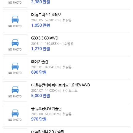
2,380
만원
더 뉴트랙스 1.4 터보
2020.05
|
57,981Km
|
|
휘발유
1,050
만원
G80 3.3 GDi AWD
2016.11
|
160,055Km
|
|
휘발유
1,270
만원
레이 가솔린
2013.01
|
82,841Km
|
|
휘발유
690
만원
디 올뉴싼타페 하이브리드 1.6 HEV AWD
2024.07
|
14,030Km
|
|
하이브리드
5,000
만원
올 뉴모닝(JA) 가솔린
2019.00
|
61,810Km
|
|
휘발유
970
만원
더 뉴말리부 2.0 가솔린