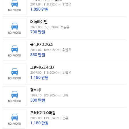
2019.04
|
118,252Km
|
|
휘발유
1,090
만원
더 뉴레이 밴
2022.00
|
55,152Km
|
|
휘발유
790
만원
올 뉴K7 3.3 GDi
2016.06
|
189,515Km
|
|
휘발유
850
만원
그랜저IG 2.4 GDi
2017.00
|
118,000Km
|
|
휘발유
1,180
만원
갤로퍼II
1999.10
|
203,805Km
|
|
LPG
300
만원
포터II CRDi 슈퍼캡
2019.00
|
139,514Km
|
|
경유
1,180
만원