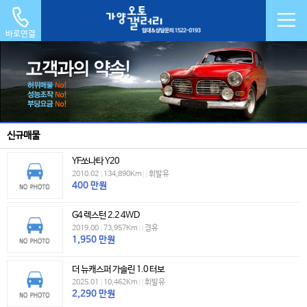
바로연결
신규매물
YF쏘나타 Y20
2010.02
|
134,890Km
|
|
휘발유
400
만원
G4 렉스턴 2.2 4WD
2019.00
|
73,957Km
|
|
경유
1,950
만원
더 뉴캐스퍼 가솔린 1.0 터보
2025.01
|
10,462Km
|
|
휘발유
2,290
만원