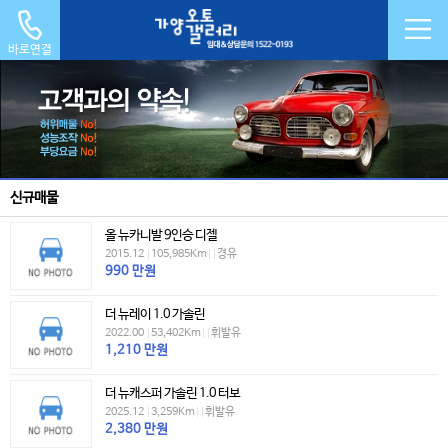
바로연결
신규매물
올 뉴카니발 9인승 디젤
2015.12
|
105,985Km
|
|
경유
990
만원
더 뉴레이 1.0 가솔린
2022.00
|
53,402Km
|
|
휘발유
1,210
만원
더 뉴캐스퍼 가솔린 1.0 터보
2025.12
|
3,259Km
|
|
휘발유
2,380
만원