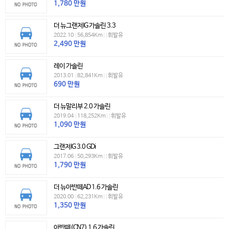
1,780
만원
더 뉴그랜저IG 가솔린 3.3
2022.10
|
56,854Km
|
|
휘발유
2,490
만원
레이 가솔린
2013.01
|
82,841Km
|
|
휘발유
690
만원
더 뉴말리부 2.0 가솔린
2019.04
|
118,252Km
|
|
휘발유
1,090
만원
그랜저IG 3.0 GDi
2017.06
|
50,293Km
|
|
휘발유
1,790
만원
더 뉴아반떼AD 1.6 가솔린
2020.00
|
62,231Km
|
|
휘발유
1,350
만원
아반떼(CN7) 1.6 가솔린