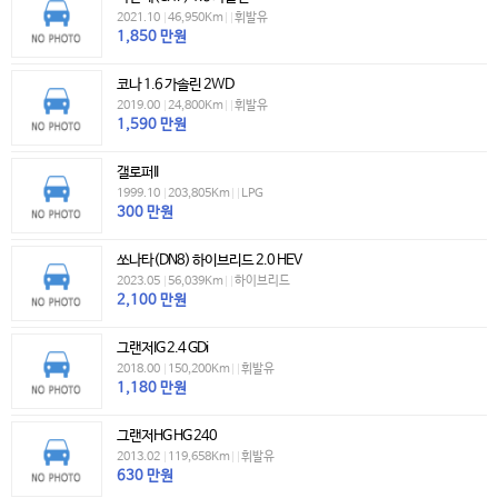
2021.10
|
46,950Km
|
|
휘발유
1,850
만원
코나 1.6 가솔린 2WD
2019.00
|
24,800Km
|
|
휘발유
1,590
만원
갤로퍼II
1999.10
|
203,805Km
|
|
LPG
300
만원
쏘나타(DN8) 하이브리드 2.0 HEV
2023.05
|
56,039Km
|
|
하이브리드
2,100
만원
그랜저IG 2.4 GDi
2018.00
|
150,200Km
|
|
휘발유
1,180
만원
그랜저HG HG 240
2013.02
|
119,658Km
|
|
휘발유
630
만원