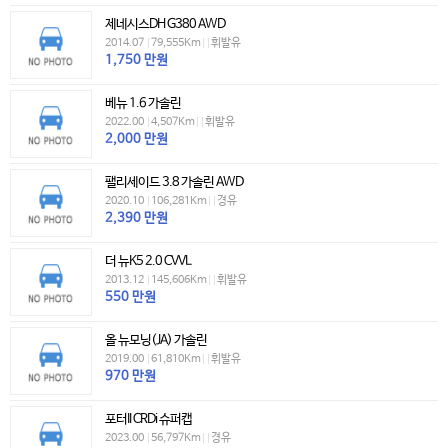
제네시스DH G380 AWD
2014.07
|
79,555Km
|
|
휘발유
1,750
만원
베뉴 1.6 가솔린
2022.00
|
4,507Km
|
|
휘발유
2,000
만원
팰리세이드 3.8 가솔린 AWD
2020.10
|
106,281Km
|
|
경유
2,390
만원
더 뉴K5 2.0 CVVL
2013.12
|
145,606Km
|
|
휘발유
550
만원
올 뉴모닝(JA) 가솔린
2019.00
|
61,810Km
|
|
휘발유
970
만원
포터II CRDi 슈퍼캡
2023.00
|
56,797Km
|
|
경유