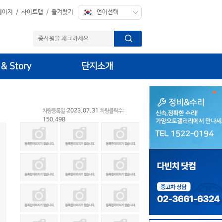
페이지
/
사이트맵
/
즐겨찾기
 & Story
단지소개
2023.07.31
차량등록일 :
차량클릭수 :
150,498
TEL 1522-0194
TEL 1522-0194