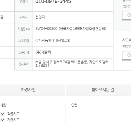
010-8979-5445
연락처
성능점
9월
전영화
판매자
SW24-00260 (한국자동차매매사업조합연합회)
사원증.No
강서자동차매매사업조합
소속조합
보험개
(주)애플카
소속상사
서울 강서구 강서로74길 58 (등촌동, 가양오토갤러
상사주소
리) 603호
차량사진
찾아오시는 길
내장
안전
직물시트
가죽시트