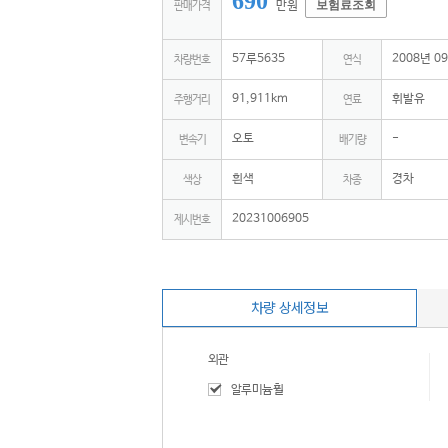
690
보험료조회
만원
판매가격
57루5635
2008년 0
차량번호
연식
91,911km
휘발유
주행거리
연료
오토
-
변속기
배기량
흰색
경차
색상
차종
20231006905
제시번호
차량 상세정보
외관
알루미늄휠